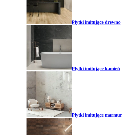
Płytki imitujące drewno
Płytki imitujące kamień
Płytki imitujące marmur