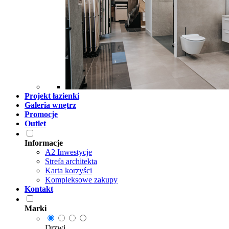
Projekt łazienki
Galeria wnętrz
Promocje
Outlet
Informacje
A2 Inwestycje
Strefa architekta
Karta korzyści
Kompleksowe zakupy
Kontakt
Marki
Drzwi