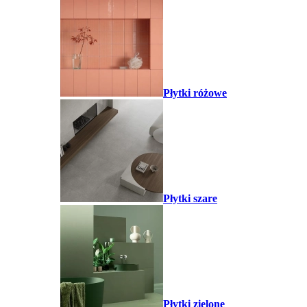
Płytki różowe
Płytki szare
Płytki zielone