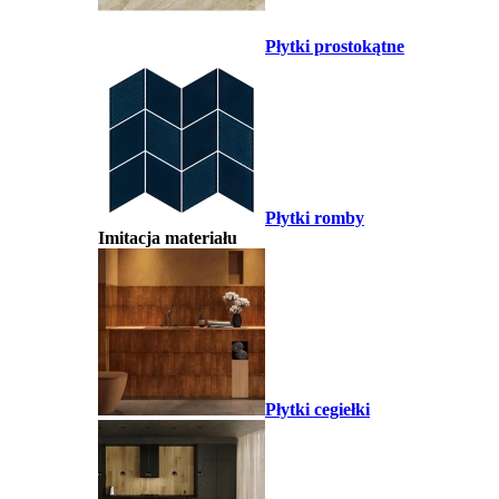
Płytki prostokątne
Płytki romby
Imitacja materiału
Płytki cegiełki