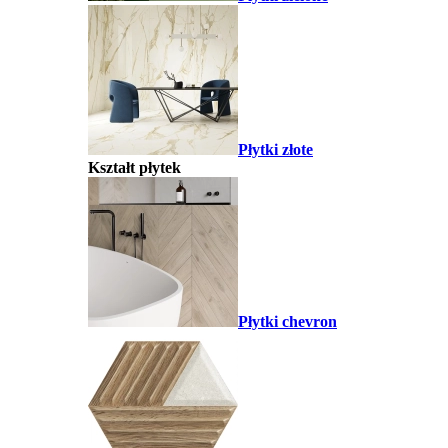
Płytki złote
Kształt płytek
Płytki chevron