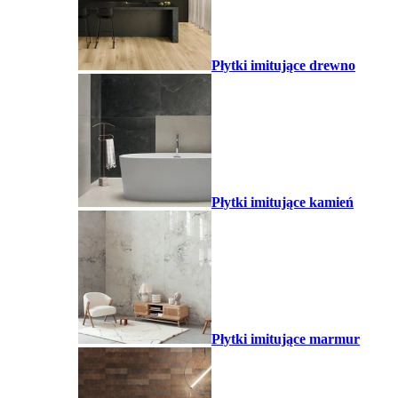
Płytki imitujące drewno
Płytki imitujące kamień
Płytki imitujące marmur