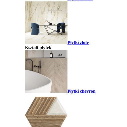
Płytki złote
Kształt płytek
Płytki chevron