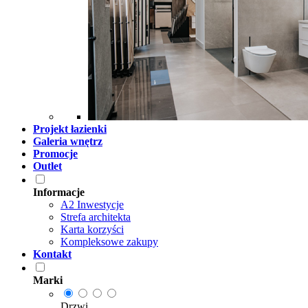
Projekt łazienki
Galeria wnętrz
Promocje
Outlet
Informacje
A2 Inwestycje
Strefa architekta
Karta korzyści
Kompleksowe zakupy
Kontakt
Marki
Drzwi