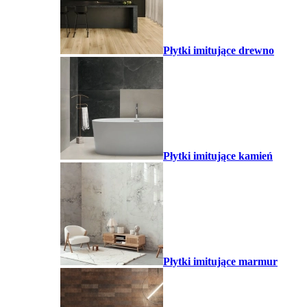
Płytki imitujące drewno
Płytki imitujące kamień
Płytki imitujące marmur