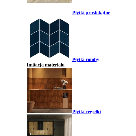
Płytki prostokątne
Płytki romby
Imitacja materiału
Płytki cegiełki