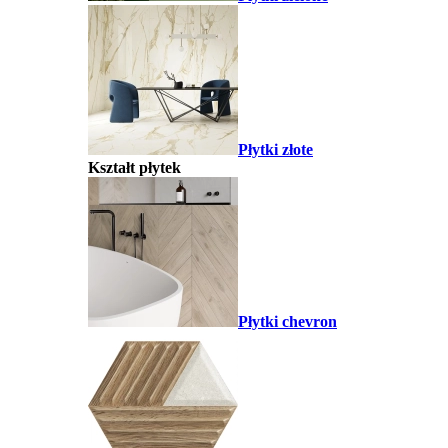
Płytki złote
Kształt płytek
Płytki chevron