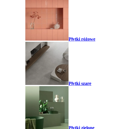
Płytki różowe
Płytki szare
Płytki zielone