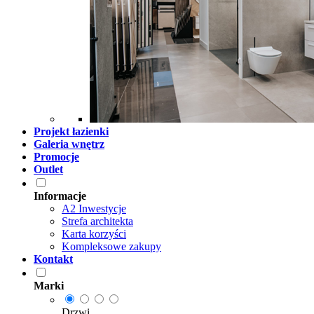
Projekt łazienki
Galeria wnętrz
Promocje
Outlet
Informacje
A2 Inwestycje
Strefa architekta
Karta korzyści
Kompleksowe zakupy
Kontakt
Marki
Drzwi