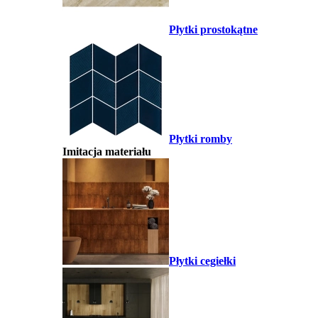
Płytki prostokątne
Płytki romby
Imitacja materiału
Płytki cegiełki