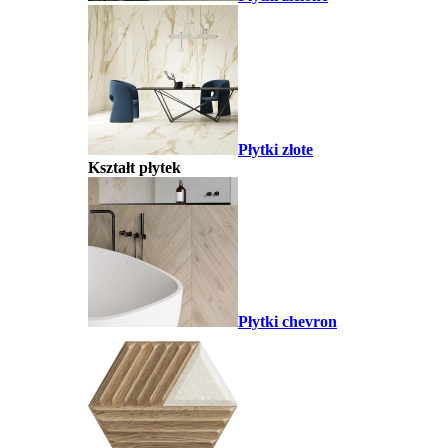
Płytki złote
Kształt płytek
Płytki chevron