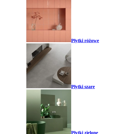
Płytki różowe
Płytki szare
Płytki zielone