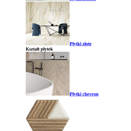
Płytki złote
Kształt płytek
Płytki chevron