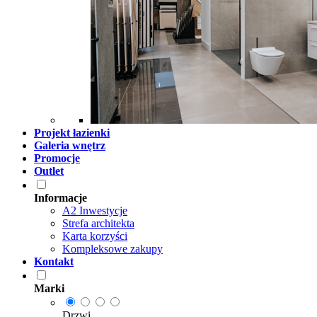
Projekt łazienki
Galeria wnętrz
Promocje
Outlet
Informacje
A2 Inwestycje
Strefa architekta
Karta korzyści
Kompleksowe zakupy
Kontakt
Marki
Drzwi