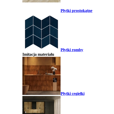
Płytki prostokątne
Płytki romby
Imitacja materiału
Płytki cegiełki