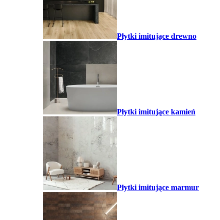
Płytki imitujące drewno
Płytki imitujące kamień
Płytki imitujące marmur