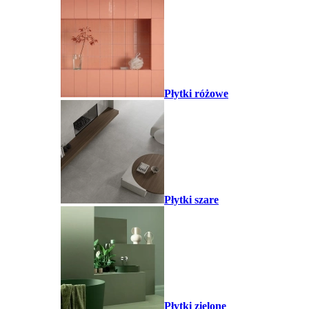
Płytki różowe
Płytki szare
Płytki zielone