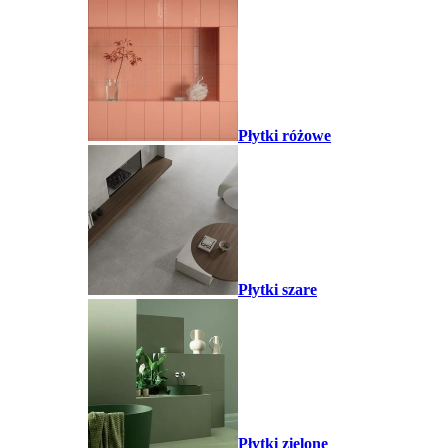
Płytki różowe
Płytki szare
Płytki zielone