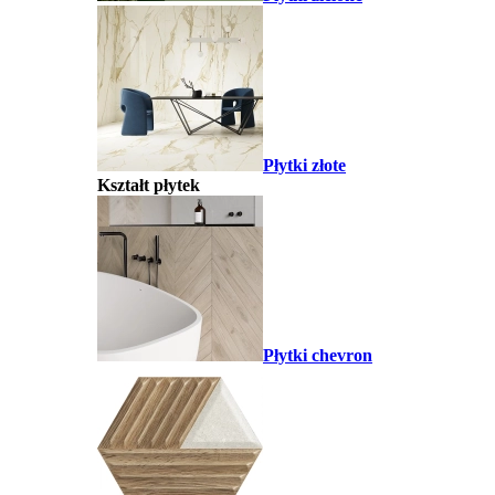
Płytki złote
Kształt płytek
Płytki chevron