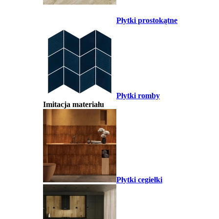
Płytki prostokątne
Płytki romby
Imitacja materiału
Płytki cegiełki