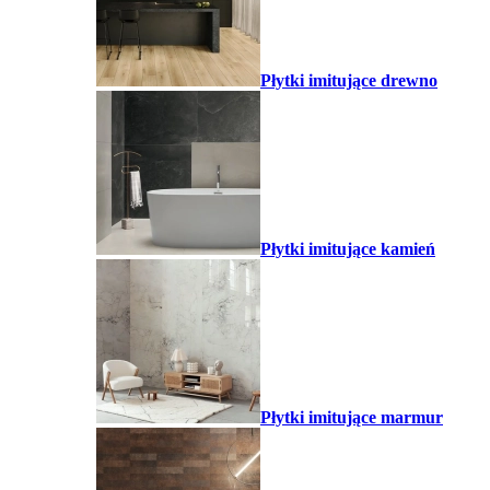
Płytki imitujące drewno
Płytki imitujące kamień
Płytki imitujące marmur