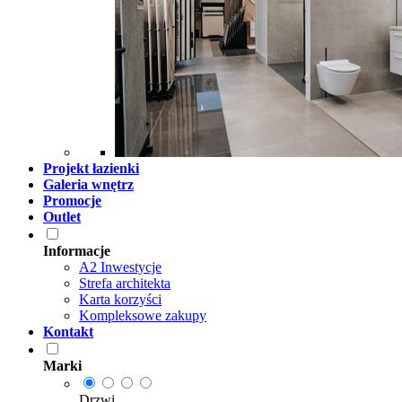
Projekt łazienki
Galeria wnętrz
Promocje
Outlet
Informacje
A2 Inwestycje
Strefa architekta
Karta korzyści
Kompleksowe zakupy
Kontakt
Marki
Drzwi