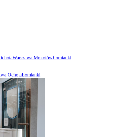
Ochota
Warszawa Mokotów
Łomianki
awa Ochota
Łomianki