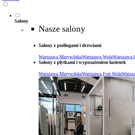
Salony
Nasze salony
Salony z podłogami i drzwiami
Warszawa Marywilska
Warszawa Wola
Warszawa 
Salony z płytkami i wyposażeniem łazienek
Warszawa Marywilska
Warszawa Fort Wola
Warsz