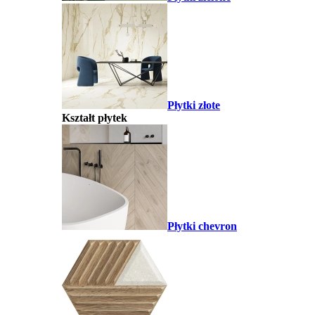
Płytki złote
Kształt płytek
Płytki chevron