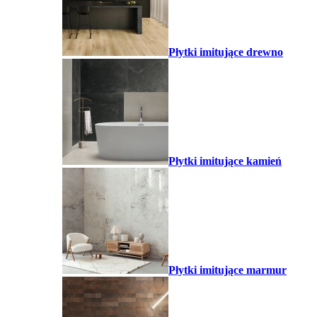
Płytki imitujące drewno
Płytki imitujące kamień
Płytki imitujące marmur