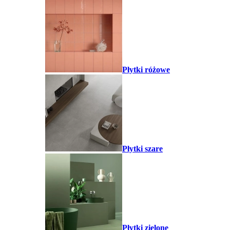
Płytki różowe
Płytki szare
Płytki zielone