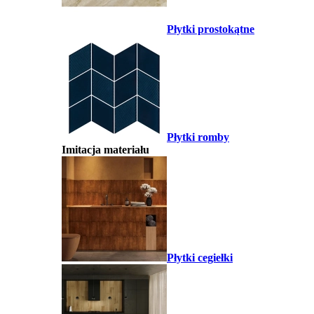
Płytki prostokątne
Płytki romby
Imitacja materiału
Płytki cegiełki