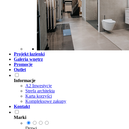
Projekt łazienki
Galeria wnętrz
Promocje
Outlet
Informacje
A2 Inwestycje
Strefa architekta
Karta korzyści
Kompleksowe zakupy
Kontakt
Marki
Drzwi