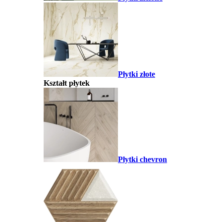
Płytki złote
Kształt płytek
Płytki chevron