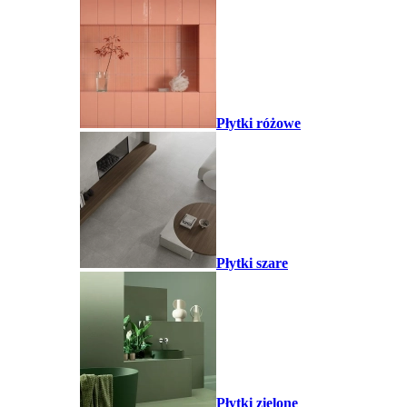
Płytki różowe
Płytki szare
Płytki zielone