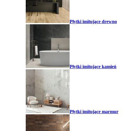
Płytki imitujące drewno
Płytki imitujące kamień
Płytki imitujące marmur