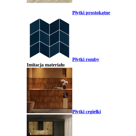
Płytki prostokątne
Płytki romby
Imitacja materiału
Płytki cegiełki