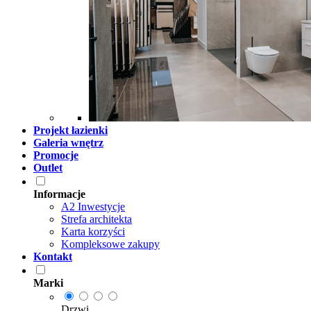
Projekt łazienki
Galeria wnętrz
Promocje
Outlet
Informacje
A2 Inwestycje
Strefa architekta
Karta korzyści
Kompleksowe zakupy
Kontakt
Marki
Drzwi