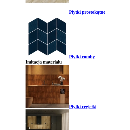
Płytki prostokątne
Płytki romby
Imitacja materiału
Płytki cegiełki