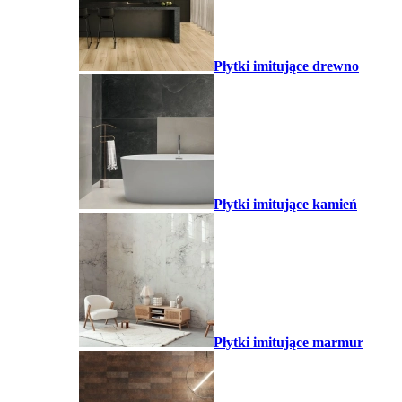
Płytki imitujące drewno
Płytki imitujące kamień
Płytki imitujące marmur