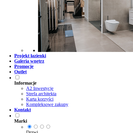
Projekt łazienki
Galeria wnętrz
Promocje
Outlet
Informacje
A2 Inwestycje
Strefa architekta
Karta korzyści
Kompleksowe zakupy
Kontakt
Marki
Drzwi