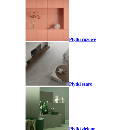
Płytki różowe
Płytki szare
Płytki zielone