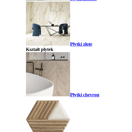
Płytki złote
Kształt płytek
Płytki chevron