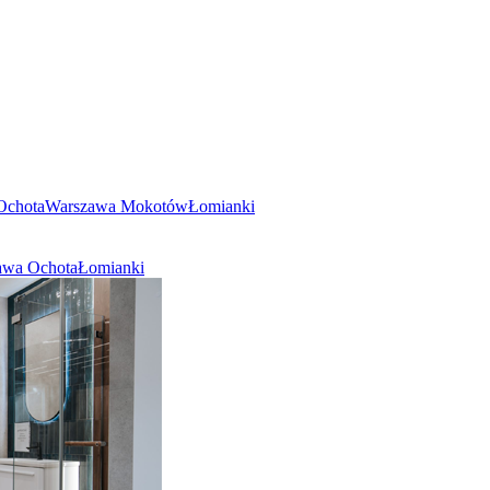
Ochota
Warszawa Mokotów
Łomianki
awa Ochota
Łomianki