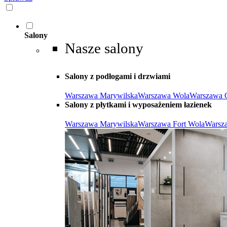
Salony
Nasze salony
Salony z podłogami i drzwiami
Warszawa Marywilska
Warszawa Wola
Warszawa 
Salony z płytkami i wyposażeniem łazienek
Warszawa Marywilska
Warszawa Fort Wola
Warsz