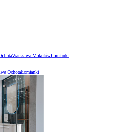
Ochota
Warszawa Mokotów
Łomianki
awa Ochota
Łomianki