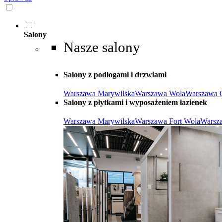
Salony
Nasze salony
Salony z podłogami i drzwiami
Warszawa Marywilska
Warszawa Wola
Warszawa 
Salony z płytkami i wyposażeniem łazienek
Warszawa Marywilska
Warszawa Fort Wola
Warsz