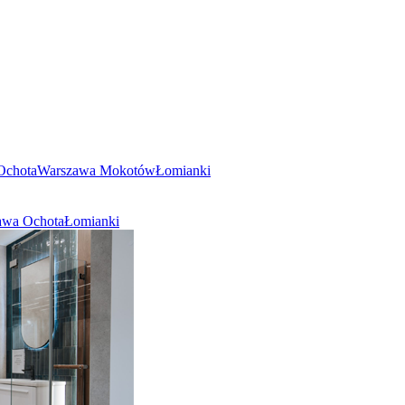
Ochota
Warszawa Mokotów
Łomianki
awa Ochota
Łomianki