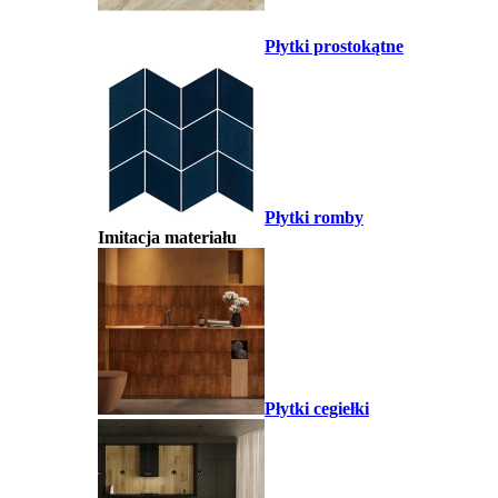
Płytki prostokątne
Płytki romby
Imitacja materiału
Płytki cegiełki