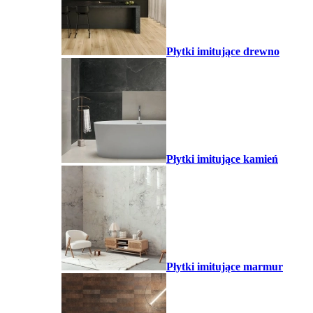
Płytki imitujące drewno
Płytki imitujące kamień
Płytki imitujące marmur