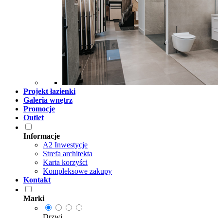
Projekt łazienki
Galeria wnętrz
Promocje
Outlet
Informacje
A2 Inwestycje
Strefa architekta
Karta korzyści
Kompleksowe zakupy
Kontakt
Marki
Drzwi