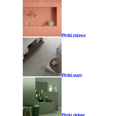
Płytki różowe
Płytki szare
Płytki zielone