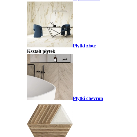
Płytki złote
Kształt płytek
Płytki chevron