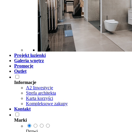
Projekt łazienki
Galeria wnętrz
Promocje
Outlet
Informacje
A2 Inwestycje
Strefa architekta
Karta korzyści
Kompleksowe zakupy
Kontakt
Marki
Drzwi