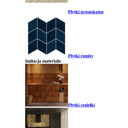
Płytki prostokątne
Płytki romby
Imitacja materiału
Płytki cegiełki