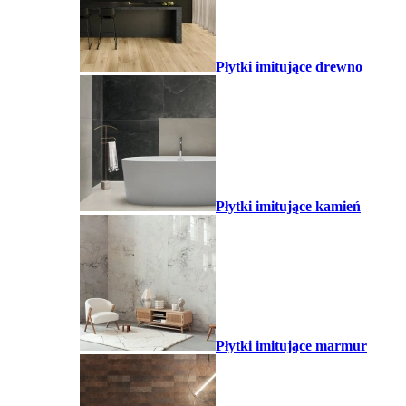
Płytki imitujące drewno
Płytki imitujące kamień
Płytki imitujące marmur