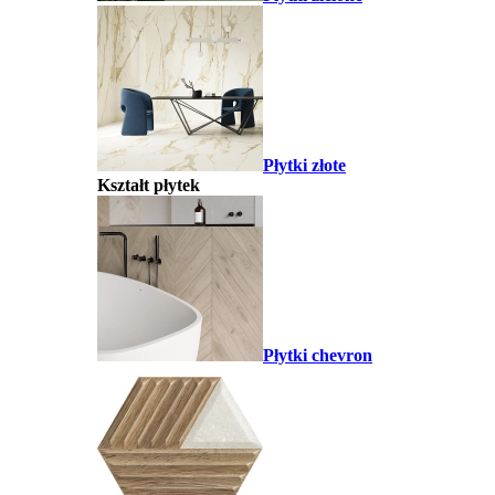
Płytki złote
Kształt płytek
Płytki chevron