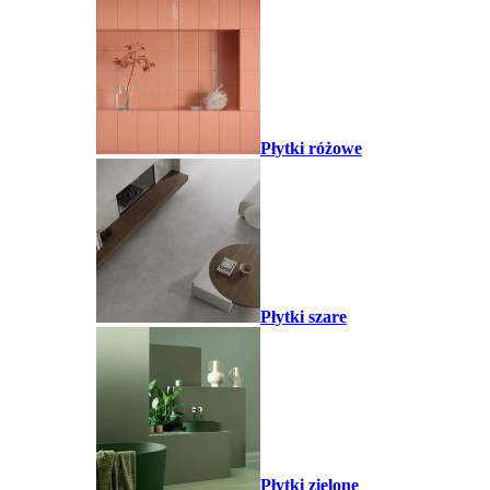
Płytki różowe
Płytki szare
Płytki zielone