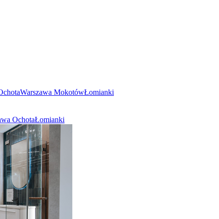
Ochota
Warszawa Mokotów
Łomianki
awa Ochota
Łomianki