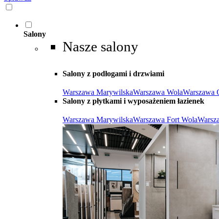
Salony
Nasze salony
Salony z podłogami i drzwiami
Warszawa Marywilska
Warszawa Wola
Warszawa 
Salony z płytkami i wyposażeniem łazienek
Warszawa Marywilska
Warszawa Fort Wola
Warsz