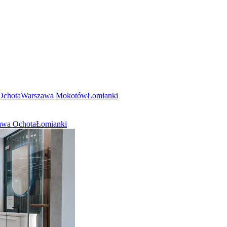
Ochota
Warszawa Mokotów
Łomianki
awa Ochota
Łomianki