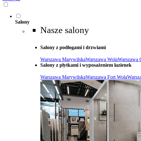
Salony
Nasze salony
Salony z podłogami i drzwiami
Warszawa Marywilska
Warszawa Wola
Warszawa 
Salony z płytkami i wyposażeniem łazienek
Warszawa Marywilska
Warszawa Fort Wola
Warsz