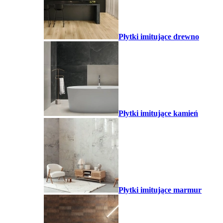
Płytki imitujące drewno
Płytki imitujące kamień
Płytki imitujące marmur