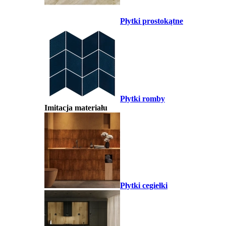
Płytki prostokątne
Płytki romby
Imitacja materiału
Płytki cegiełki