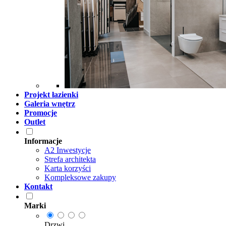
Projekt łazienki
Galeria wnętrz
Promocje
Outlet
Informacje
A2 Inwestycje
Strefa architekta
Karta korzyści
Kompleksowe zakupy
Kontakt
Marki
Drzwi