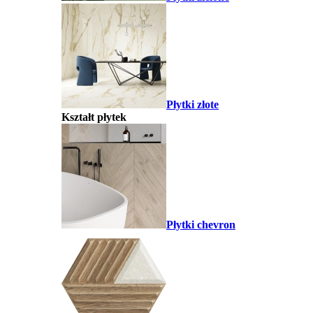
Płytki złote
Kształt płytek
Płytki chevron