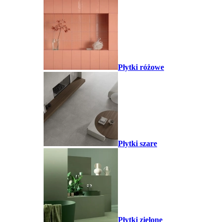
Płytki różowe
Płytki szare
Płytki zielone