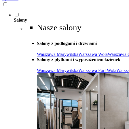
Salony
Nasze salony
Salony z podłogami i drzwiami
Warszawa Marywilska
Warszawa Wola
Warszawa 
Salony z płytkami i wyposażeniem łazienek
Warszawa Marywilska
Warszawa Fort Wola
Warsz