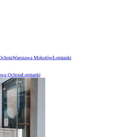
Ochota
Warszawa Mokotów
Łomianki
awa Ochota
Łomianki