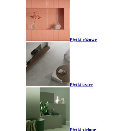
Płytki różowe
Płytki szare
Płytki zielone