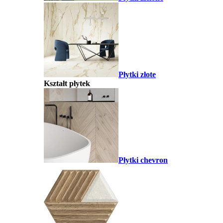
Płytki złote
Kształt płytek
Płytki chevron