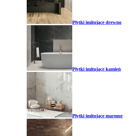
Płytki imitujące drewno
Płytki imitujące kamień
Płytki imitujące marmur