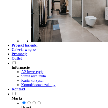
Projekt łazienki
Galeria wnętrz
Promocje
Outlet
Informacje
A2 Inwestycje
Strefa architekta
Karta korzyści
Kompleksowe zakupy
Kontakt
Marki
Drzwi