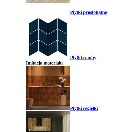
Płytki prostokątne
Płytki romby
Imitacja materiału
Płytki cegiełki