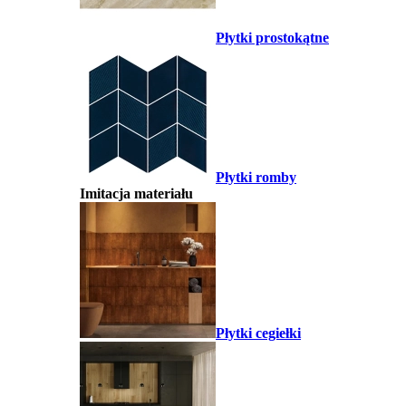
Płytki prostokątne
Płytki romby
Imitacja materiału
Płytki cegiełki