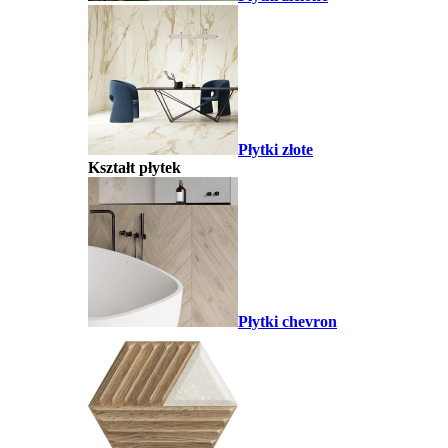
Płytki złote
Kształt płytek
Płytki chevron