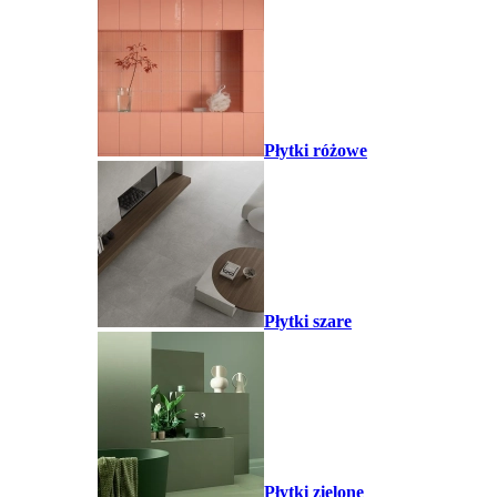
Płytki różowe
Płytki szare
Płytki zielone