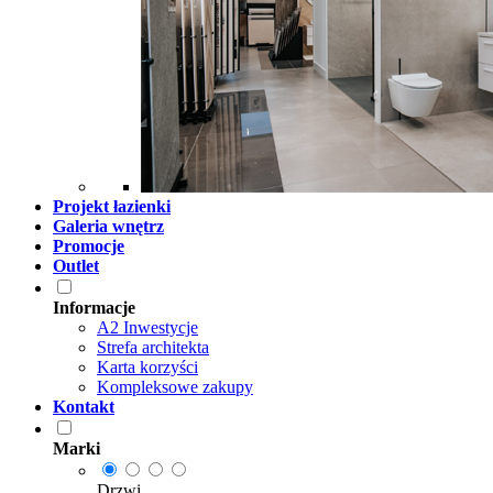
Projekt łazienki
Galeria wnętrz
Promocje
Outlet
Informacje
A2 Inwestycje
Strefa architekta
Karta korzyści
Kompleksowe zakupy
Kontakt
Marki
Drzwi