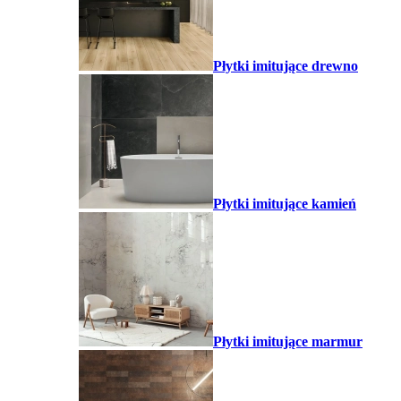
Płytki imitujące drewno
Płytki imitujące kamień
Płytki imitujące marmur