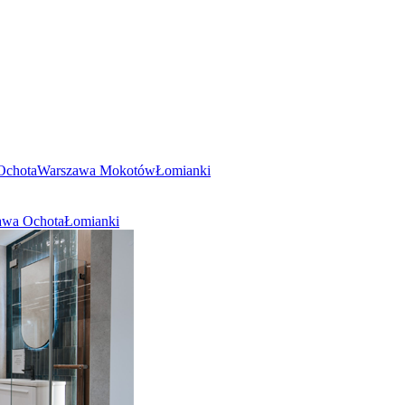
Ochota
Warszawa Mokotów
Łomianki
awa Ochota
Łomianki