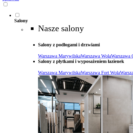
Salony
Nasze salony
Salony z podłogami i drzwiami
Warszawa Marywilska
Warszawa Wola
Warszawa 
Salony z płytkami i wyposażeniem łazienek
Warszawa Marywilska
Warszawa Fort Wola
Warsz