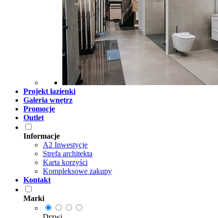
Projekt łazienki
Galeria wnętrz
Promocje
Outlet
Informacje
A2 Inwestycje
Strefa architekta
Karta korzyści
Kompleksowe zakupy
Kontakt
Marki
Drzwi