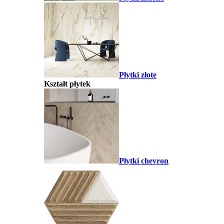
Płytki złote
Kształt płytek
Płytki chevron