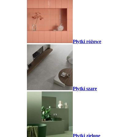
Płytki różowe
Płytki szare
Płytki zielone