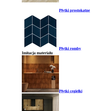
Płytki prostokątne
Płytki romby
Imitacja materiału
Płytki cegiełki