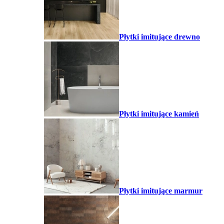
Płytki imitujące drewno
Płytki imitujące kamień
Płytki imitujące marmur