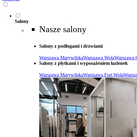
Salony
Nasze salony
Salony z podłogami i drzwiami
Warszawa Marywilska
Warszawa Wola
Warszawa 
Salony z płytkami i wyposażeniem łazienek
Warszawa Marywilska
Warszawa Fort Wola
Warsz