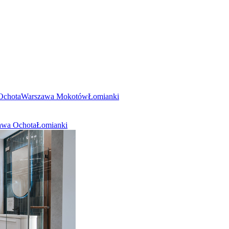
Ochota
Warszawa Mokotów
Łomianki
awa Ochota
Łomianki