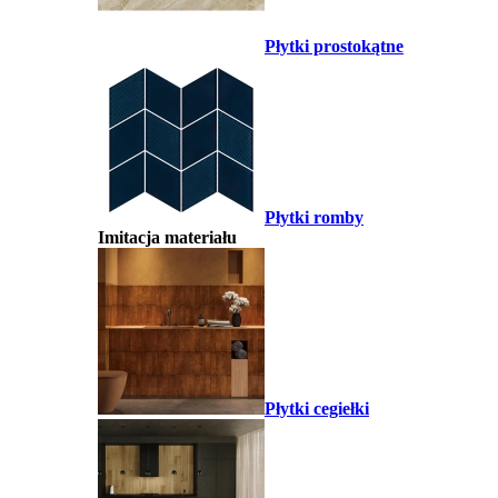
Płytki prostokątne
Płytki romby
Imitacja materiału
Płytki cegiełki