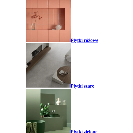
Płytki różowe
Płytki szare
Płytki zielone