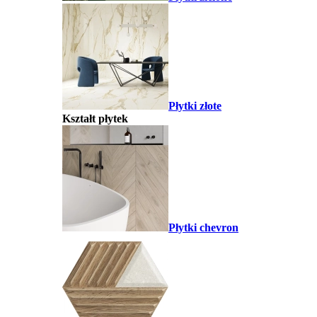
Płytki złote
Kształt płytek
Płytki chevron