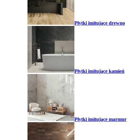
Płytki imitujące drewno
Płytki imitujące kamień
Płytki imitujące marmur