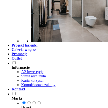
Projekt łazienki
Galeria wnętrz
Promocje
Outlet
Informacje
A2 Inwestycje
Strefa architekta
Karta korzyści
Kompleksowe zakupy
Kontakt
Marki
Drzwi