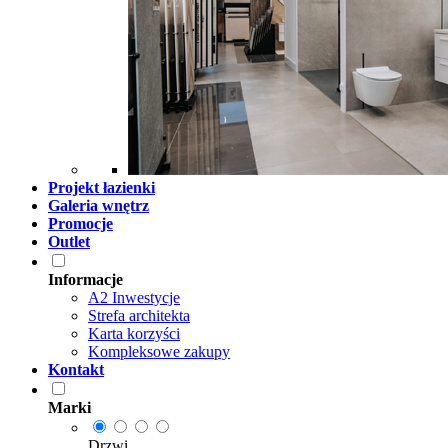
Projekt łazienki
Galeria wnętrz
Promocje
Outlet
Informacje
A2 Inwestycje
Strefa architekta
Karta korzyści
Kompleksowe zakupy
Kontakt
Marki
Drzwi