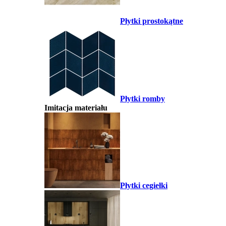
Płytki prostokątne
Płytki romby
Imitacja materiału
Płytki cegiełki