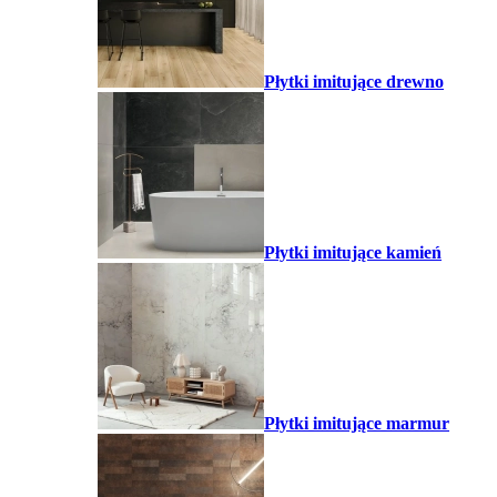
Płytki imitujące drewno
Płytki imitujące kamień
Płytki imitujące marmur