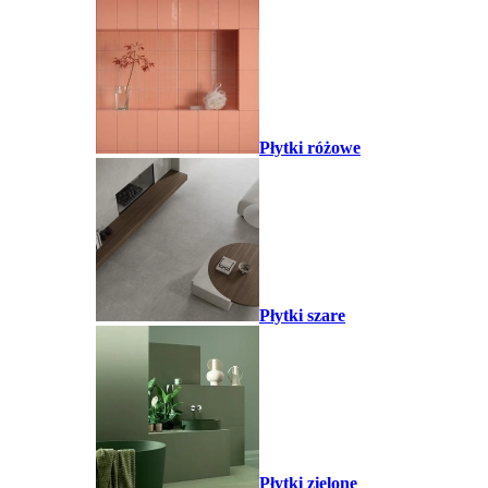
Płytki różowe
Płytki szare
Płytki zielone