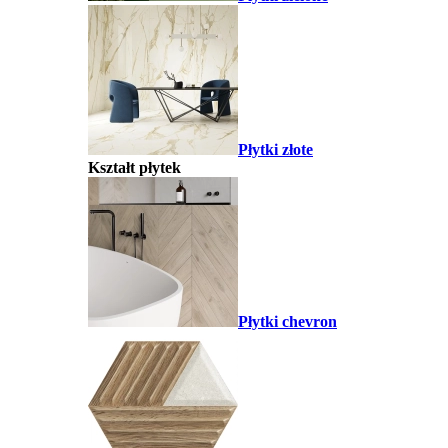
Płytki złote
Kształt płytek
Płytki chevron