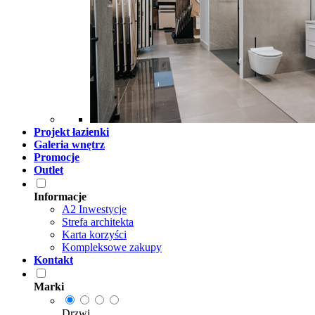
Projekt łazienki
Galeria wnętrz
Promocje
Outlet
Informacje
A2 Inwestycje
Strefa architekta
Karta korzyści
Kompleksowe zakupy
Kontakt
Marki
Drzwi