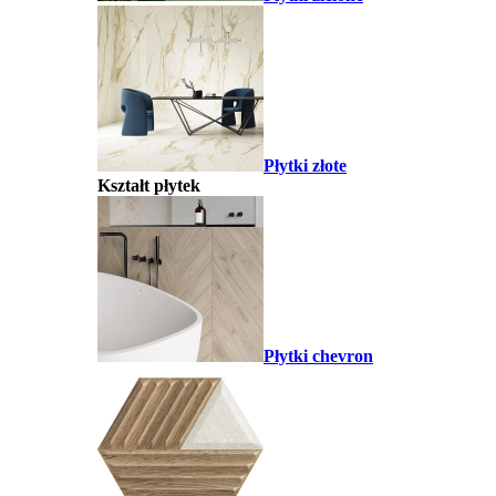
Płytki złote
Kształt płytek
Płytki chevron