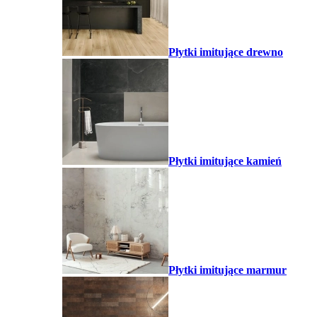
Płytki imitujące drewno
Płytki imitujące kamień
Płytki imitujące marmur