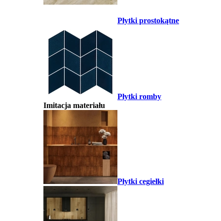
Płytki prostokątne
Płytki romby
Imitacja materiału
Płytki cegiełki