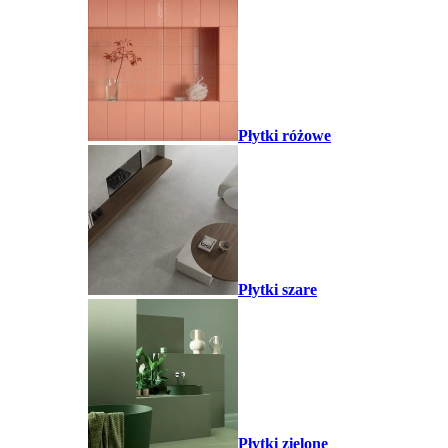
Płytki różowe
Płytki szare
Płytki zielone