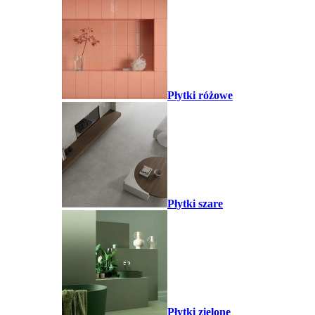
Płytki różowe
Płytki szare
Płytki zielone