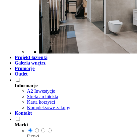
Projekt łazienki
Galeria wnętrz
Promocje
Outlet
Informacje
A2 Inwestycje
Strefa architekta
Karta korzyści
Kompleksowe zakupy
Kontakt
Marki
Drzwi