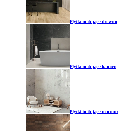
Płytki imitujące drewno
Płytki imitujące kamień
Płytki imitujące marmur