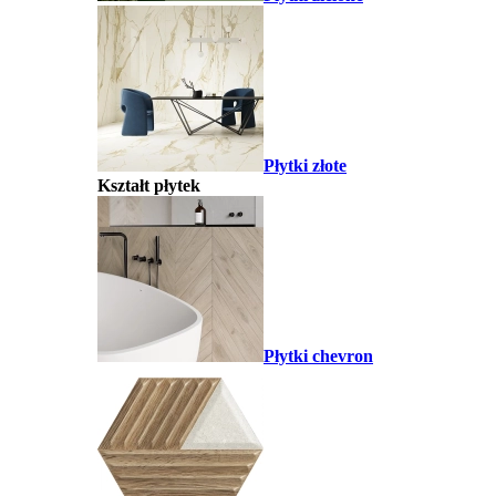
Płytki złote
Kształt płytek
Płytki chevron