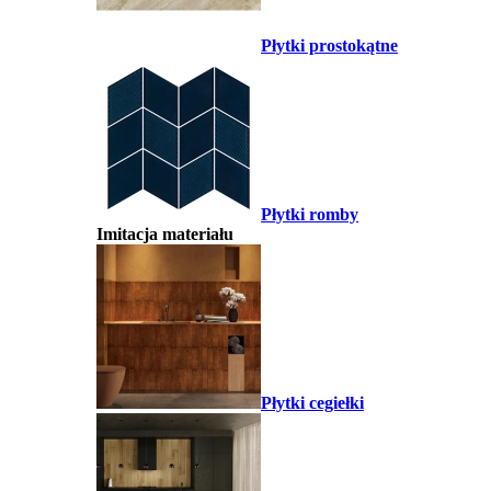
Płytki prostokątne
Płytki romby
Imitacja materiału
Płytki cegiełki