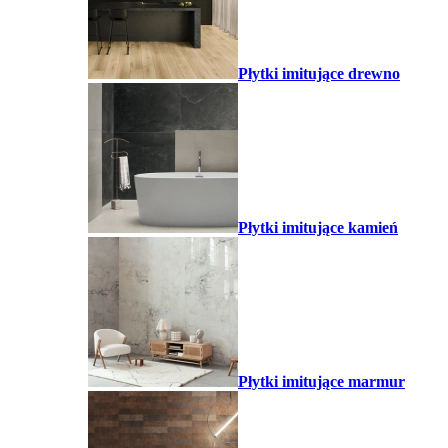
Płytki imitujące drewno
Płytki imitujące kamień
Płytki imitujące marmur