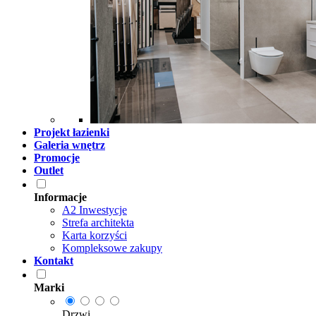
Projekt łazienki
Galeria wnętrz
Promocje
Outlet
Informacje
A2 Inwestycje
Strefa architekta
Karta korzyści
Kompleksowe zakupy
Kontakt
Marki
Drzwi