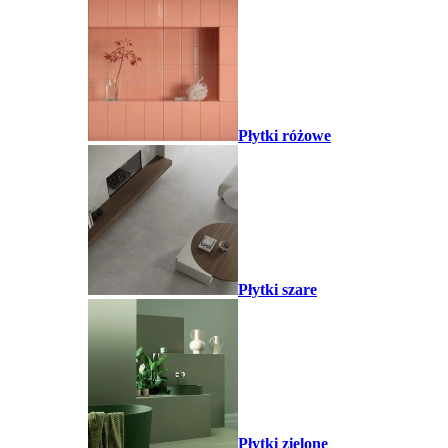
Płytki różowe
Płytki szare
Płytki zielone