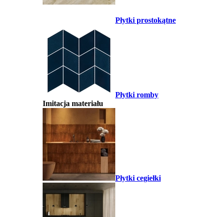
Płytki prostokątne
Płytki romby
Imitacja materiału
Płytki cegiełki