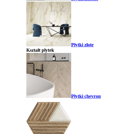
Płytki złote
Kształt płytek
Płytki chevron