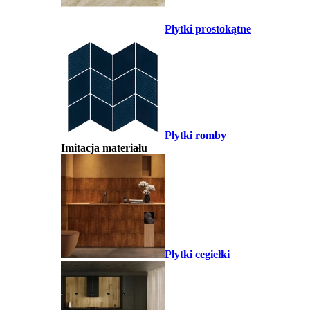
Płytki prostokątne
Płytki romby
Imitacja materiału
Płytki cegiełki