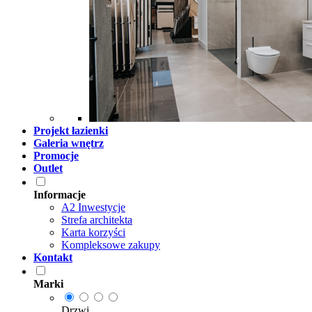
Projekt łazienki
Galeria wnętrz
Promocje
Outlet
Informacje
A2 Inwestycje
Strefa architekta
Karta korzyści
Kompleksowe zakupy
Kontakt
Marki
Drzwi