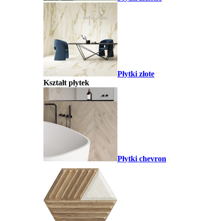
Płytki złote
Kształt płytek
Płytki chevron