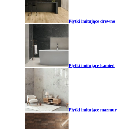
Płytki imitujące drewno
Płytki imitujące kamień
Płytki imitujące marmur