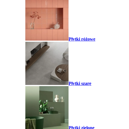
Płytki różowe
Płytki szare
Płytki zielone