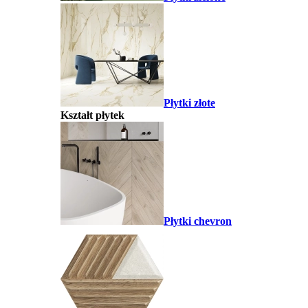
Płytki złote
Kształt płytek
Płytki chevron