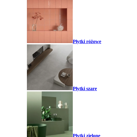
Płytki różowe
Płytki szare
Płytki zielone