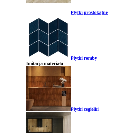
Płytki prostokątne
Płytki romby
Imitacja materiału
Płytki cegiełki