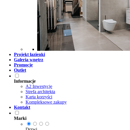
Projekt łazienki
Galeria wnętrz
Promocje
Outlet
Informacje
A2 Inwestycje
Strefa architekta
Karta korzyści
Kompleksowe zakupy
Kontakt
Marki
Drzwi