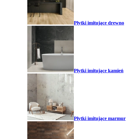
Płytki imitujące drewno
Płytki imitujące kamień
Płytki imitujące marmur