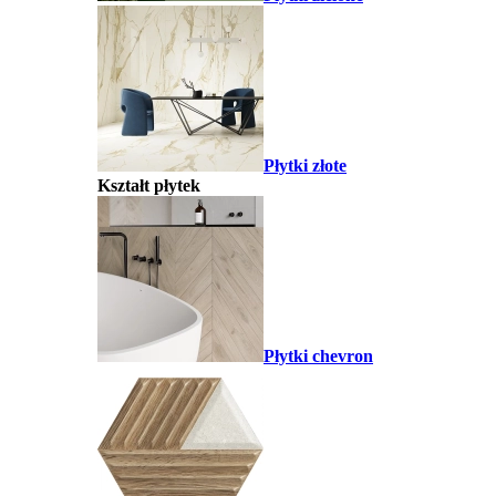
Płytki złote
Kształt płytek
Płytki chevron