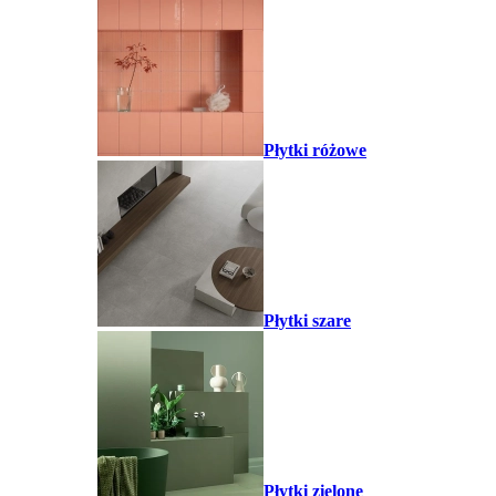
Płytki różowe
Płytki szare
Płytki zielone