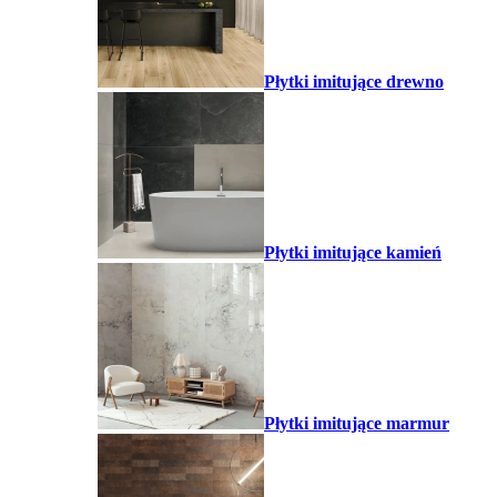
Płytki imitujące drewno
Płytki imitujące kamień
Płytki imitujące marmur