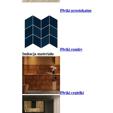
Płytki prostokątne
Płytki romby
Imitacja materiału
Płytki cegiełki