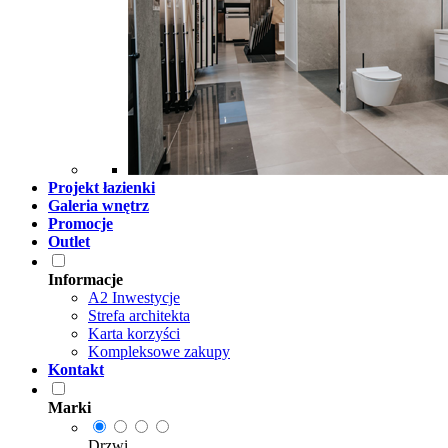
Projekt łazienki
Galeria wnętrz
Promocje
Outlet
Informacje
A2 Inwestycje
Strefa architekta
Karta korzyści
Kompleksowe zakupy
Kontakt
Marki
Drzwi