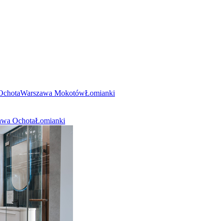
Ochota
Warszawa Mokotów
Łomianki
awa Ochota
Łomianki