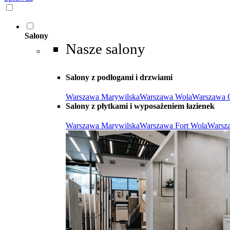
Salony
Nasze salony
Salony z podłogami i drzwiami
Warszawa Marywilska
Warszawa Wola
Warszawa 
Salony z płytkami i wyposażeniem łazienek
Warszawa Marywilska
Warszawa Fort Wola
Warsz