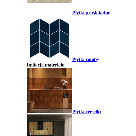
Płytki prostokątne
Płytki romby
Imitacja materiału
Płytki cegiełki