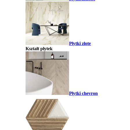
Płytki złote
Kształt płytek
Płytki chevron