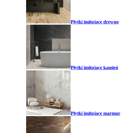
Płytki imitujące drewno
Płytki imitujące kamień
Płytki imitujące marmur