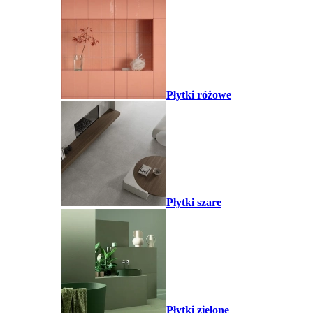
Płytki różowe
Płytki szare
Płytki zielone