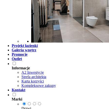
Projekt łazienki
Galeria wnętrz
Promocje
Outlet
Informacje
A2 Inwestycje
Strefa architekta
Karta korzyści
Kompleksowe zakupy
Kontakt
Marki
Drzwi