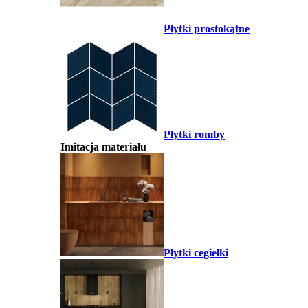
Płytki prostokątne
Płytki romby
Imitacja materiału
Płytki cegiełki