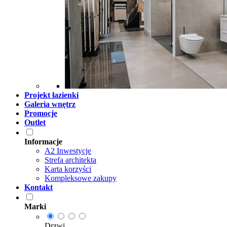
Projekt łazienki
Galeria wnętrz
Promocje
Outlet
Informacje
A2 Inwestycje
Strefa architekta
Karta korzyści
Kompleksowe zakupy
Kontakt
Marki
Drzwi