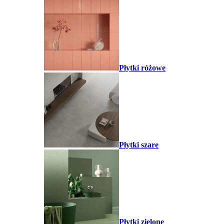
Płytki różowe
Płytki szare
Płytki zielone