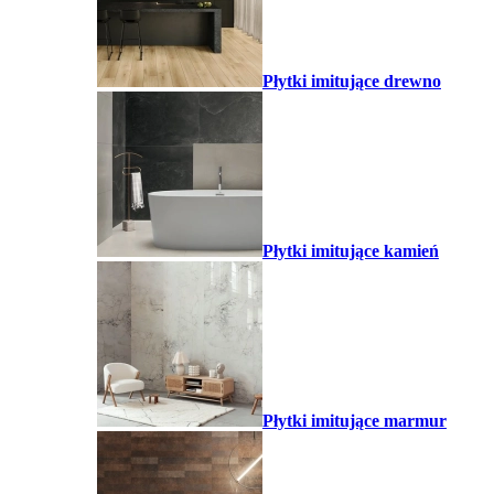
Płytki imitujące drewno
Płytki imitujące kamień
Płytki imitujące marmur