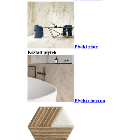
Płytki złote
Kształt płytek
Płytki chevron