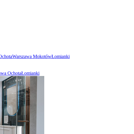
Ochota
Warszawa Mokotów
Łomianki
awa Ochota
Łomianki