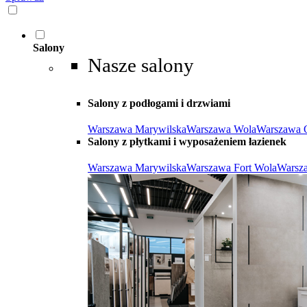
Salony
Nasze salony
Salony z podłogami i drzwiami
Warszawa Marywilska
Warszawa Wola
Warszawa 
Salony z płytkami i wyposażeniem łazienek
Warszawa Marywilska
Warszawa Fort Wola
Warsz