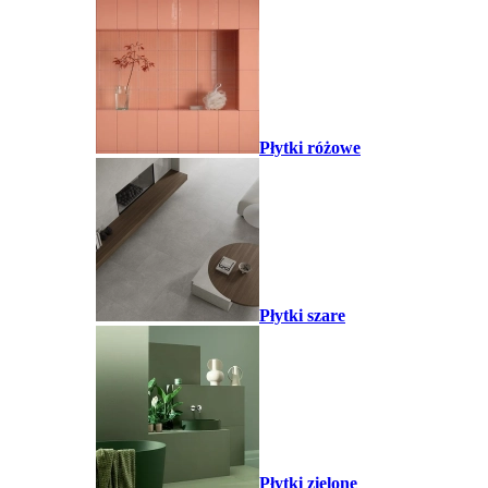
Płytki różowe
Płytki szare
Płytki zielone