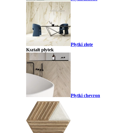
Płytki złote
Kształt płytek
Płytki chevron