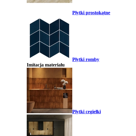
Płytki prostokątne
Płytki romby
Imitacja materiału
Płytki cegiełki