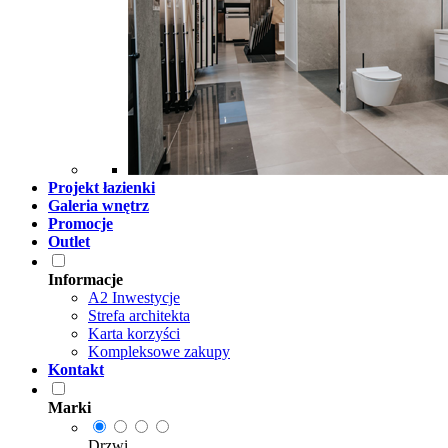
Projekt łazienki
Galeria wnętrz
Promocje
Outlet
Informacje
A2 Inwestycje
Strefa architekta
Karta korzyści
Kompleksowe zakupy
Kontakt
Marki
Drzwi