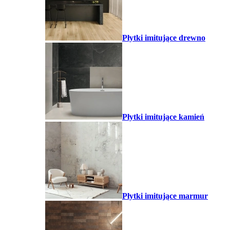
Płytki imitujące drewno
Płytki imitujące kamień
Płytki imitujące marmur