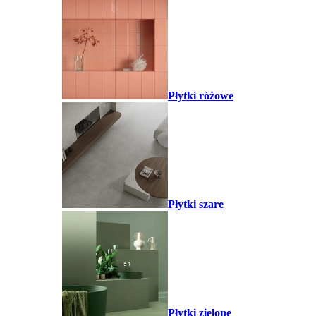
Płytki różowe
Płytki szare
Płytki zielone