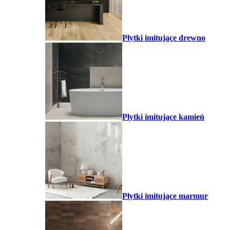
Płytki imitujące drewno
Płytki imitujące kamień
Płytki imitujące marmur