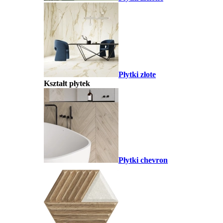
Płytki złote
Kształt płytek
Płytki chevron