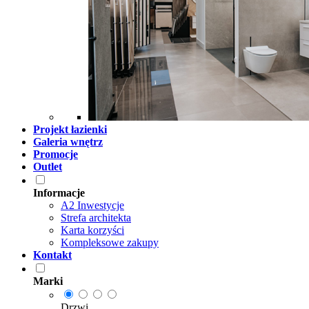
Projekt łazienki
Galeria wnętrz
Promocje
Outlet
Informacje
A2 Inwestycje
Strefa architekta
Karta korzyści
Kompleksowe zakupy
Kontakt
Marki
Drzwi