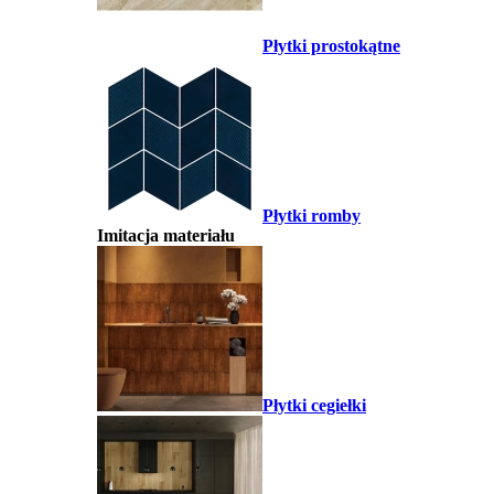
Płytki prostokątne
Płytki romby
Imitacja materiału
Płytki cegiełki