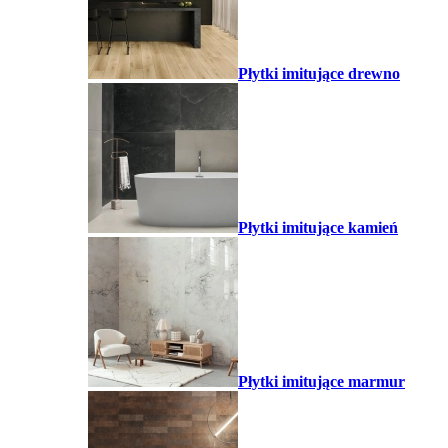
Płytki imitujące drewno
Płytki imitujące kamień
Płytki imitujące marmur