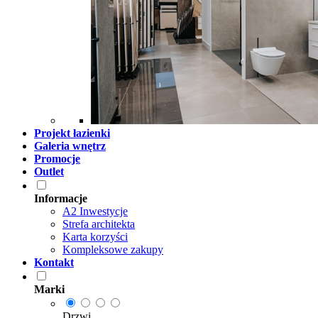
Projekt łazienki
Galeria wnętrz
Promocje
Outlet
Informacje
A2 Inwestycje
Strefa architekta
Karta korzyści
Kompleksowe zakupy
Kontakt
Marki
Drzwi