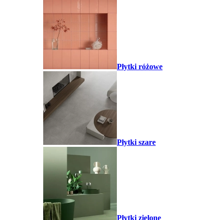
Płytki różowe
Płytki szare
Płytki zielone