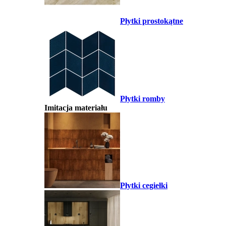
Płytki prostokątne
Płytki romby
Imitacja materiału
Płytki cegiełki