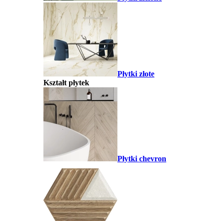
Płytki złote
Kształt płytek
Płytki chevron