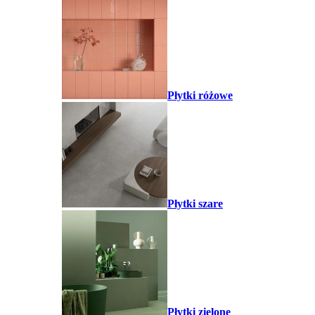
Płytki różowe
Płytki szare
Płytki zielone