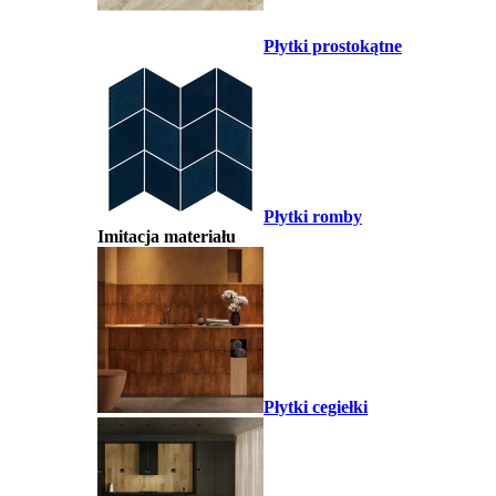
Płytki prostokątne
Płytki romby
Imitacja materiału
Płytki cegiełki