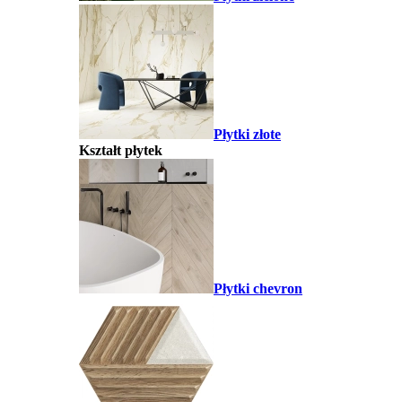
Płytki złote
Kształt płytek
Płytki chevron