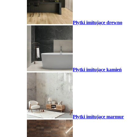
Płytki imitujące drewno
Płytki imitujące kamień
Płytki imitujące marmur