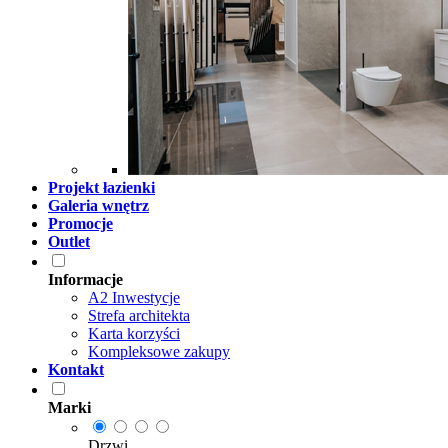
Projekt łazienki
Galeria wnętrz
Promocje
Outlet
Informacje
A2 Inwestycje
Strefa architekta
Karta korzyści
Kompleksowe zakupy
Kontakt
Marki
Drzwi