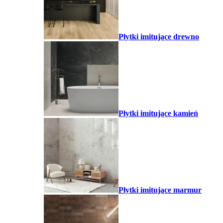
Płytki imitujące drewno
Płytki imitujące kamień
Płytki imitujące marmur