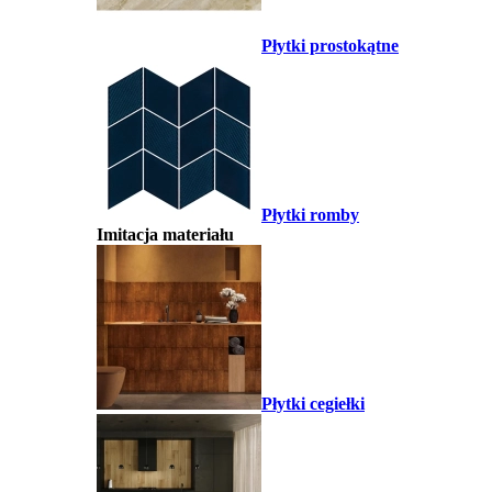
Płytki prostokątne
Płytki romby
Imitacja materiału
Płytki cegiełki