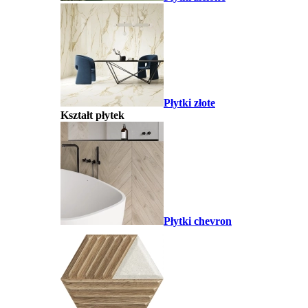
Płytki złote
Kształt płytek
Płytki chevron