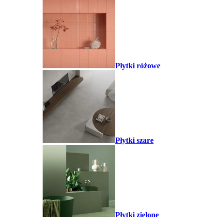
Płytki różowe
Płytki szare
Płytki zielone