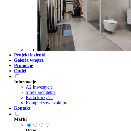
Projekt łazienki
Galeria wnętrz
Promocje
Outlet
Informacje
A2 Inwestycje
Strefa architekta
Karta korzyści
Kompleksowe zakupy
Kontakt
Marki
Drzwi