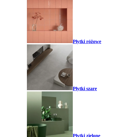
Płytki różowe
Płytki szare
Płytki zielone