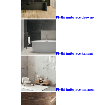
Płytki imitujące drewno
Płytki imitujące kamień
Płytki imitujące marmur