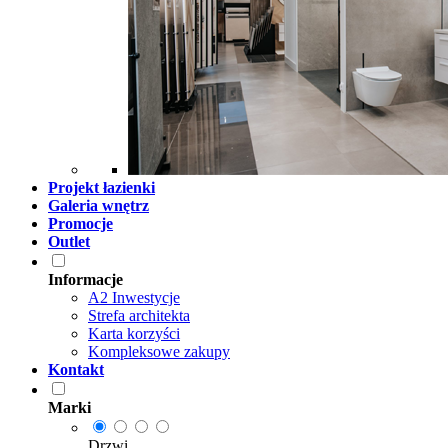
Projekt łazienki
Galeria wnętrz
Promocje
Outlet
Informacje
A2 Inwestycje
Strefa architekta
Karta korzyści
Kompleksowe zakupy
Kontakt
Marki
Drzwi