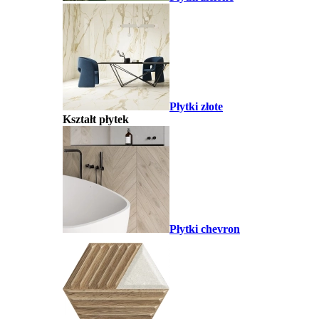
Płytki złote
Kształt płytek
Płytki chevron