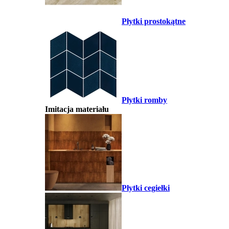
Płytki prostokątne
Płytki romby
Imitacja materiału
Płytki cegiełki