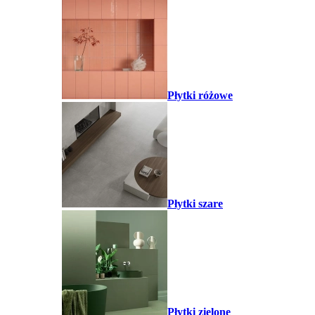
Płytki różowe
Płytki szare
Płytki zielone