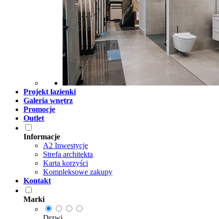
Projekt łazienki
Galeria wnętrz
Promocje
Outlet
Informacje
A2 Inwestycje
Strefa architekta
Karta korzyści
Kompleksowe zakupy
Kontakt
Marki
Drzwi