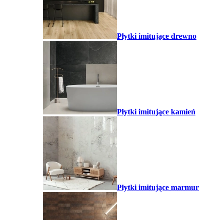
Płytki imitujące drewno
Płytki imitujące kamień
Płytki imitujące marmur