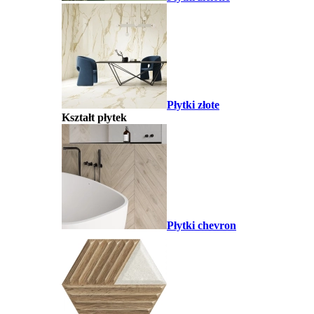
Płytki złote
Kształt płytek
Płytki chevron