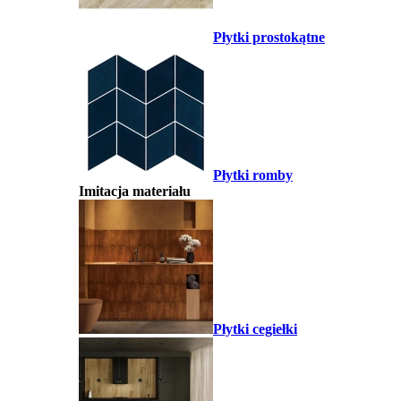
Płytki prostokątne
Płytki romby
Imitacja materiału
Płytki cegiełki