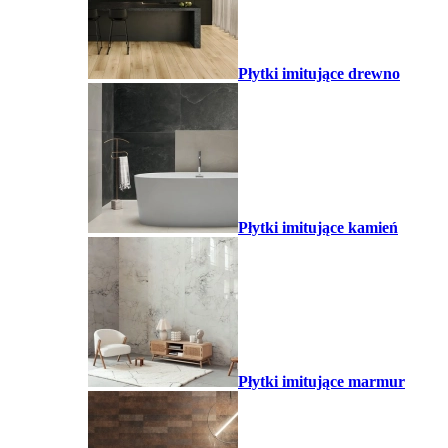
Płytki imitujące drewno
Płytki imitujące kamień
Płytki imitujące marmur