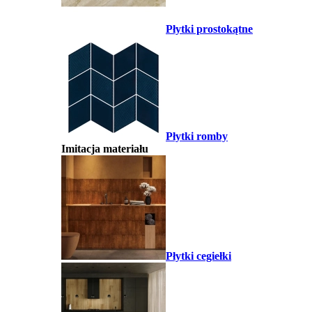
Płytki prostokątne
Płytki romby
Imitacja materiału
Płytki cegiełki