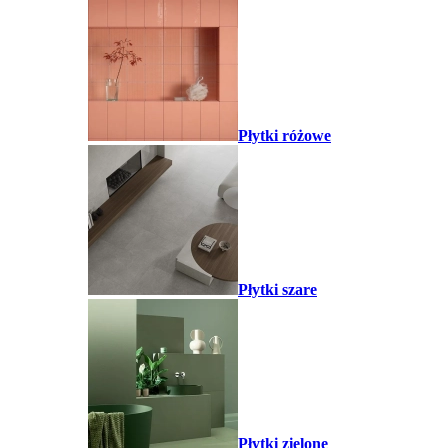
Płytki różowe
Płytki szare
Płytki zielone