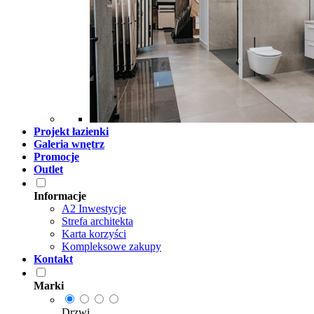
Projekt łazienki
Galeria wnętrz
Promocje
Outlet
Informacje
A2 Inwestycje
Strefa architekta
Karta korzyści
Kompleksowe zakupy
Kontakt
Marki
Drzwi