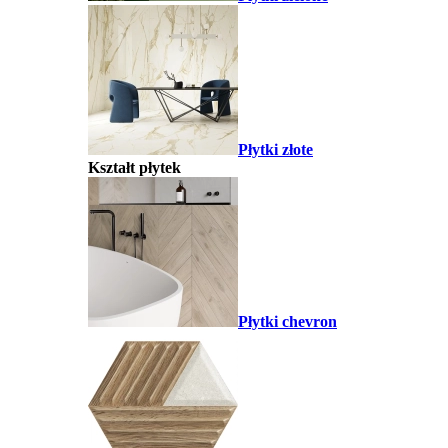
Płytki złote
Kształt płytek
Płytki chevron